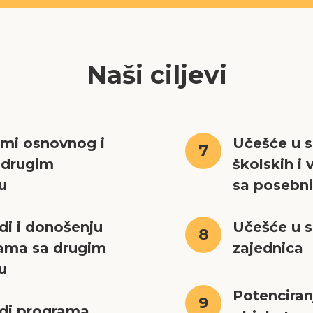
Naši ciljevi
rmi osnovnog i
Učešće u s
7
 drugim
školskih i 
u
sa posebn
di i donošenju
Učešće u sa
8
rama sa drugim
zajednica
u
Potenciran
9
adi programa