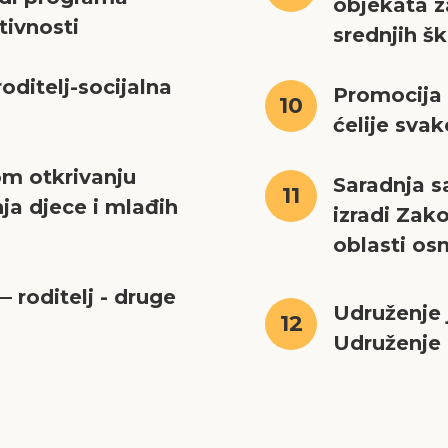
objekata z
tivnosti
srednjih š
oditelj-socijalna
Promocija
10
ćelije sva
om otkrivanju
Saradnja s
11
ja djece i mlađih
izradi Zak
oblasti os
 roditelj - druge
Udruženje 
12
Udruženje