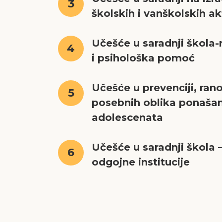
3
školskih i vanškolskih ak
Učešće u saradnji škola-r
4
i psihološka pomoć
Učešće u prevenciji, ran
5
posebnih oblika ponašan
adolescenata
Učešće u saradnji škola —
6
odgojne institucije