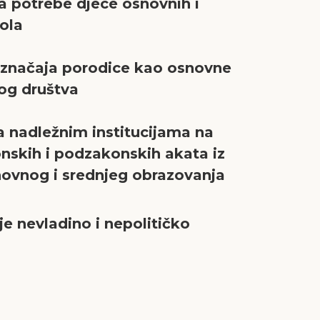
a potrebe djece osnovnih i
kola
 značaja porodice kao osnovne
kog društva
a nadležnim institucijama na
onskih i podzakonskih akata iz
novnog i srednjeg obrazovanja
je nevladino i nepolitičko