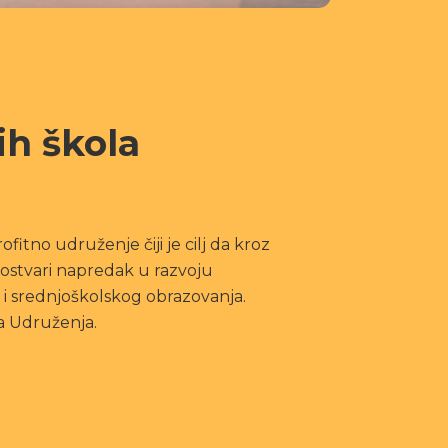
ih škola
fitno udruženje čiji je cilj da kroz
 ostvari napredak u razvoju
g i srednjoškolskog obrazovanja.
va Udruženja.