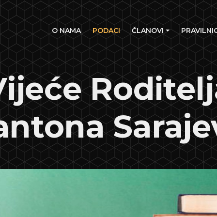
(current)
O NAMA
PODACI
ČLANOVI
PRAVILNIC
ijeće Roditel
antona Saraje