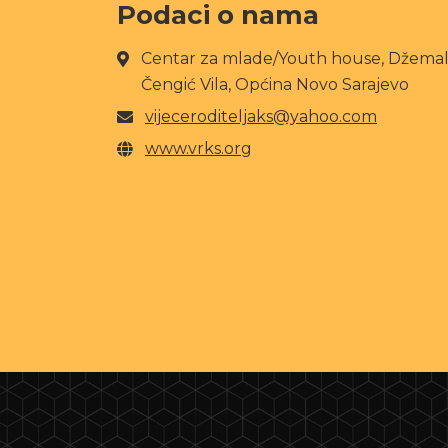
Podaci o nama
Centar za mlade/Youth house, Džemala
Čengić Vila, Općina Novo Sarajevo
vijeceroditeljaks@yahoo.com
www.vrks.org